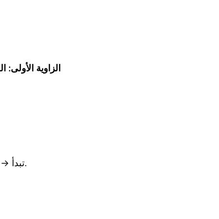
الزاوية الأولى:
تبدأ → تتحمس → تتعب → تلوم نفسك → تنسحب.