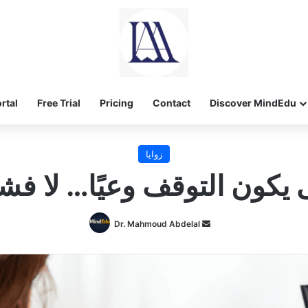
rtal
Free Trial
Pricing
Contact
Discover MindEdu
زوايا
 يكون التوقف وعيًا… لا فشلً
Send
Dr. Mahmoud Abdelal
an
email