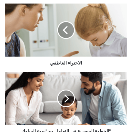
الاحتواء
الوعي الذي يُتعب في البداية… ويُريح لاحقًا
العاطفي
الاحتواء العاطفي
الخطوة
السحرية
في
التعامل
مع
"سوء
السلوك"
الخطوة السحرية في التعامل مع "سوء السلوك"