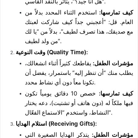
“هل أنا جيد؟”، يتأثر بالنقد القاسي.
كيف تمارسها:
استخدم الثناء المحدد بدلاً من
العام. قل: “أعجبني جداً كيف شاركت لعبتك
مع صديقك، هذا تصرف لطيف”، بدلاً من “يا لك
من ولد لطيف”.
وقت النوعية (Quality Time):
مؤشرات الطفل:
يقاطعك كثيراً أثناء انشغالك،
يطلب منك “أن تنظر إليه” باستمرار، يفضل أن
تكونا معاً دون أي نشاط محدد.
كيف تمارسها:
خصص 10 دقائق يومياً تكون
فيها ملكاً له (دون هاتف أو تشتيت)، دعه يختار
النشاط، واستخدم “الاستماع الفعّال”.
استلام الهدايا (Receiving Gifts):
مؤشرات الطفل:
يتذكر الهدايا الصغيرة التي