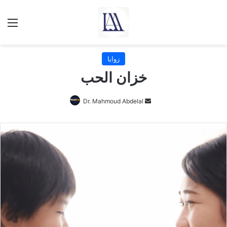
Menu
زوايا
خزان الحب
Send
Dr. Mahmoud Abdelal
an
email